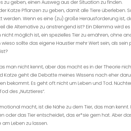
es zu geben, einen Ausweg aus der Situation zu finden.
r Katze Pflanzen zu geben, damit alle Tiere überleben. So
 werden. Wenn es eine (zu) große Herausforderung ist, da
il die Alternative zu anstrengend ist? Ein Dilemma wird es
nicht möglich ist, ein spezielles Tier zu ernähren, ohne a
 wieso sollte das eigene Haustier mehr Wert sein, als sein 
ist?
, das man nicht kennt, aber das macht es in der Theorie nic
nd und Katze geht die Debatte meines Wissens nach eher dar
rzen bekommt. Es geht oft nicht um Leben und Tod. Nücht
od des „Nutztieres“.
otional macht, ist die Nähe zu dem Tier, das man kennt. M
 oder das Tier entscheidet, das er*sie gern hat. Aber da
e am Leben zu lassen.