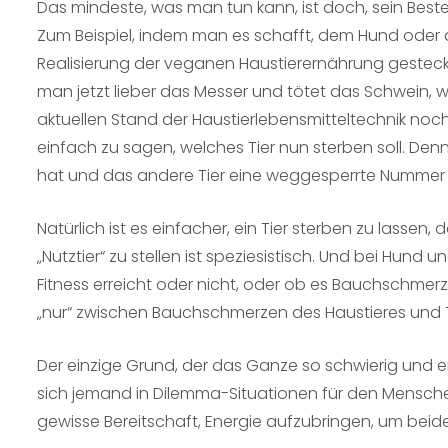
Das mindeste, was man tun kann, ist doch, sein Best
Zum Beispiel, indem man es schafft, dem Hund oder de
Realisierung der veganen Haustierernährung gesteckt
man jetzt lieber das Messer und tötet das Schwein, we
aktuellen Stand der Haustierlebensmitteltechnik noch 
einfach zu sagen, welches Tier nun sterben soll. Denn
hat und das andere Tier eine weggesperrte Nummer 
Natürlich ist es einfacher, ein Tier sterben zu lassen
„Nutztier“ zu stellen ist speziesistisch. Und bei Hu
Fitness erreicht oder nicht, oder ob es Bauchschme
„nur“ zwischen Bauchschmerzen des Haustieres und T
Der einzige Grund, der das Ganze so schwierig und em
sich jemand in Dilemma-Situationen für den Menschen
gewisse Bereitschaft, Energie aufzubringen, um beid