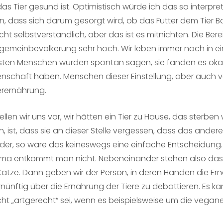
das Tier gesund ist. Optimistisch würde ich das so interp
n, dass sich darum gesorgt wird, ob das Futter dem Tier 
echt selbstverständlich, aber das ist es mitnichten. Die B
Allgemeinbevölkerung sehr hoch. Wir leben immer noch in ei
eisten Menschen würden spontan sagen, sie fänden es okay,
ngenschaft haben. Menschen dieser Einstellung, aber auc
erernährung.
len wir uns vor, wir hätten ein Tier zu Hause, das sterbe
 ist, dass sie an dieser Stelle vergessen, dass das andere T
er, so wäre das keineswegs eine einfache Entscheidung. Es
mma entkommt man nicht. Nebeneinander stehen also das 
tze. Dann geben wir der Person, in deren Händen die Ernä
nftig über die Ernährung der Tiere zu debattieren. Es kann
cht „artgerecht“ sei, wenn es beispielsweise um die vegan