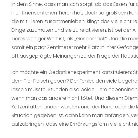
In dem Sinne, dass man sich sorgt, ob das Essen für 
nichtmenschlichen Tieren hat, doch so groß sein kan
die mit Tieren zusammenleben, klingt das vielleicht r
Dinge zuzumuten und sie zu relativieren, ist bei der 
Tieres weniger Wert ist, als „Geschmack“. Und die m
somit ein paar Zentimeter mehr Platz in ihrer Gefa
oft ausgeprägte Meinungen zu der Frage der Hausti
Ich möchte ein Gedankenexperiment konstruieren: Stel
dem Tier Fleisch geben? Der Fehler, den viele begehen,
lassen müsste. Stünden also beide Tiere nebeneinand
wenn man das andere nicht tötet. Und diesem Dile
Katzenfutter landen würden, und der Hund oder die Ka
Situation gegeben ist, dann kann man anfangen, vernü
aufzubringen, dass eine Ernährungsform vielleicht ni