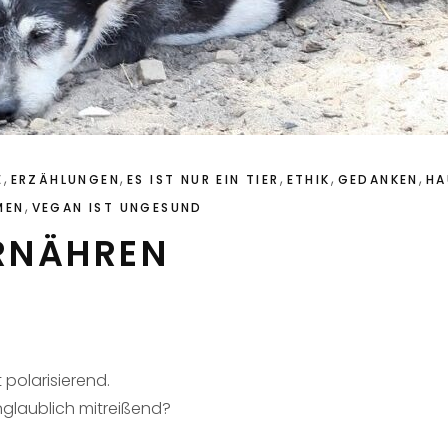
,
,
,
,
,
E
ERZÄHLUNGEN
ES IST NUR EIN TIER
ETHIK
GEDANKEN
HA
,
MEN
VEGAN IST UNGESUND
RNÄHREN
polarisierend.
nglaublich mitreißend?