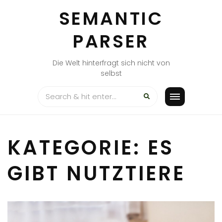
Skip
SEMANTIC
to
content
PARSER
Die Welt hinterfragt sich nicht von
selbst
KATEGORIE:
ES
GIBT NUTZTIERE