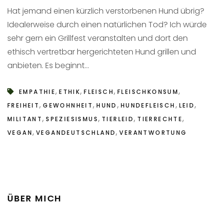
Hat jemand einen kürzlich verstorbenen Hund übrig?
Idealerweise durch einen natürlichen Tod? Ich würde
sehr gern ein Grillfest veranstalten und dort den
ethisch vertretbar hergerichteten Hund grillen und
anbieten. Es beginnt...
,
,
,
,
EMPATHIE
ETHIK
FLEISCH
FLEISCHKONSUM
,
,
,
,
,
FREIHEIT
GEWOHNHEIT
HUND
HUNDEFLEISCH
LEID
,
,
,
,
MILITANT
SPEZIESISMUS
TIERLEID
TIERRECHTE
,
,
VEGAN
VEGANDEUTSCHLAND
VERANTWORTUNG
ÜBER MICH