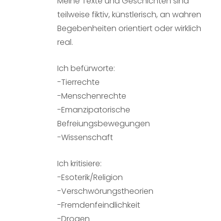
Meine Texte und Geschichten sind
teilweise fiktiv, künstlerisch, an wahren
Begebenheiten orientiert oder wirklich
real.
Ich befürworte:
-Tierrechte
-Menschenrechte
-Emanzipatorische
Befreiungsbewegungen
-Wissenschaft
Ich kritisiere:
-Esoterik/Religion
-Verschwörungstheorien
-Fremdenfeindlichkeit
-Drogen