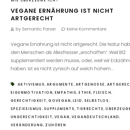
WIE ÜBERZEUGE ICH?
VEGANE ERNÄHRUNG IST NICHT
ARTGERECHT
by Semantic Parser
Keine Kommentare
Vegane Ernährung ist nicht artgerecht. Die Natur ha
den Menschen als Allesfresser „erschaffen“. Weil B12
supplementiert werden müsse, oder, weil wir Eckzähn
haben. Ist es nicht zynisch auf welch hohem...
,
,
,
AKTIVISMUS
ARGUMENTE
ARTGENOSSE
ARTGERE
,
,
,
,
EIGENMOTIVATION
EMPATHIE
ETHIK
FLEISCH
,
,
,
,
GERECHTIGKEIT
GOVEGAN
LEID
SELBSTLOS
,
,
,
SPEZIESISMUS
SUPPLEMENTS
TIERRECHTE
ÜBERZEUG
,
,
,
UNGERECHTIGKEIT
VEGAN
VEGANDEUTSCHLAND
,
VERÄNDERUNG
ZUHÖREN