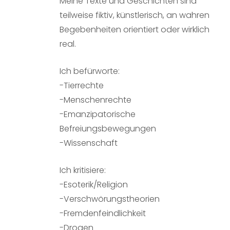
Meine Texte und Geschichten sind
teilweise fiktiv, künstlerisch, an wahren
Begebenheiten orientiert oder wirklich
real.
Ich befürworte:
-Tierrechte
-Menschenrechte
-Emanzipatorische
Befreiungsbewegungen
-Wissenschaft
Ich kritisiere:
-Esoterik/Religion
-Verschwörungstheorien
-Fremdenfeindlichkeit
-Drogen