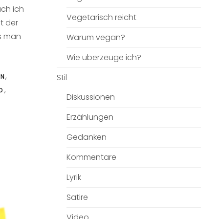
ch ich
Vegetarisch reicht
t der
ss man
Warum vegan?
Wie überzeuge ich?
,
Stil
AN
,
ID
Diskussionen
Erzählungen
Gedanken
Kommentare
Lyrik
Satire
Video