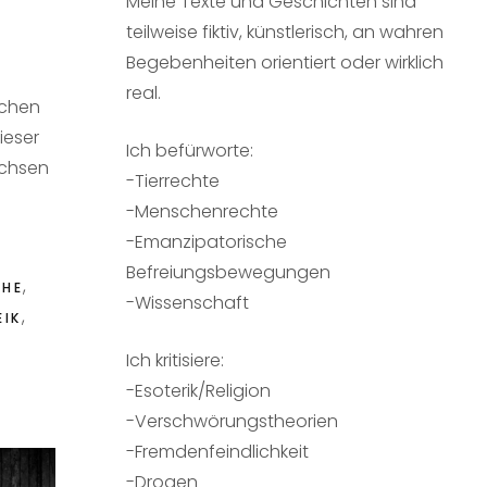
Meine Texte und Geschichten sind
teilweise fiktiv, künstlerisch, an wahren
Begebenheiten orientiert oder wirklich
real.
schen
ieser
Ich befürworte:
achsen
-Tierrechte
-Menschenrechte
-Emanzipatorische
Befreiungsbewegungen
,
PHE
-Wissenschaft
,
EIK
Ich kritisiere:
-Esoterik/Religion
-Verschwörungstheorien
-Fremdenfeindlichkeit
-Drogen