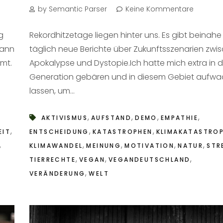
by Semantic Parser
Keine Kommentare
g
Rekordhitzetage liegen hinter uns. Es gibt beinahe
dann
täglich neue Berichte über Zukunftsszenarien zwi
mt.
Apokalypse und Dystopie.Ich hatte mich extra in d
Generation gebären und in diesem Gebiet aufw
lassen, um...
,
,
,
,
AKTIVISMUS
AUFSTAND
DEMO
EMPATHIE
,
,
,
EIT
ENTSCHEIDUNG
KATASTROPHEN
KLIMAKATASTRO
,
,
,
,
,
KLIMAWANDEL
MEINUNG
MOTIVATION
NATUR
STR
,
,
,
TIERRECHTE
VEGAN
VEGANDEUTSCHLAND
,
VERÄNDERUNG
WELT