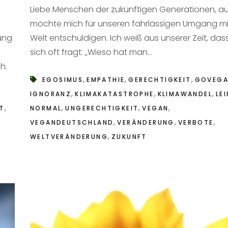
Liebe Menschen der zukünftigen Generationen, au
möchte mich für unseren fahrlässigen Umgang mi
ung
Welt entschuldigen. Ich weiß aus unserer Zeit, da
sich oft fragt: „Wieso hat man...
h.
,
,
,
EGOSIMUS
EMPATHIE
GERECHTIGKEIT
GOVEG
,
,
,
IGNORANZ
KLIMAKATASTROPHE
KLIMAWANDEL
LE
,
,
,
,
T
NORMAL
UNGERECHTIGKEIT
VEGAN
,
,
,
VEGANDEUTSCHLAND
VERÄNDERUNG
VERBOTE
,
WELTVERÄNDERUNG
ZUKUNFT