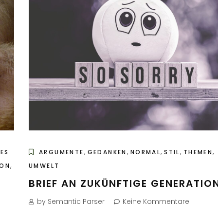
,
,
,
,
,
,
ES
ARGUMENTE
GEDANKEN
NORMAL
STIL
THEMEN
,
ION
UMWELT
BRIEF AN ZUKÜNFTIGE GENERATIO
by Semantic Parser
Keine Kommentare